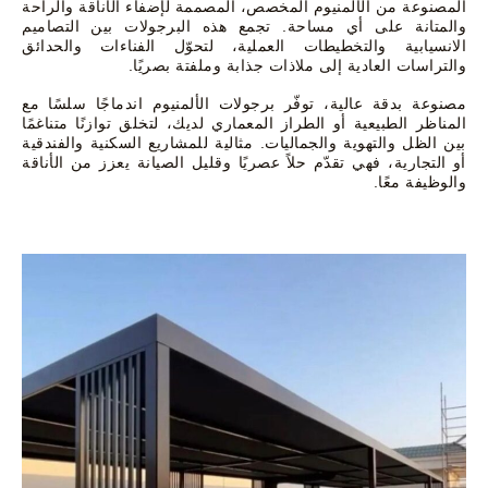
المصنوعة من الألمنيوم المخصص، المصممة لإضفاء الأناقة والراحة
والمتانة على أي مساحة. تجمع هذه البرجولات بين التصاميم
الانسيابية والتخطيطات العملية، لتحوّل الفناءات والحدائق
والتراسات العادية إلى ملاذات جذابة وملفتة بصريًا.
مصنوعة بدقة عالية، توفّر برجولات الألمنيوم اندماجًا سلسًا مع
المناظر الطبيعية أو الطراز المعماري لديك، لتخلق توازنًا متناغمًا
بين الظل والتهوية والجماليات. مثالية للمشاريع السكنية والفندقية
أو التجارية، فهي تقدّم حلاً عصريًا وقليل الصيانة يعزز من الأناقة
والوظيفة معًا.