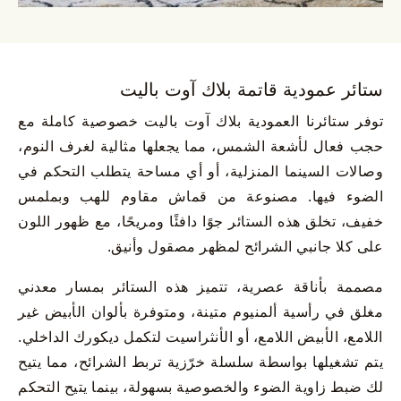
ستائر عمودية قاتمة بلاك آوت باليت
توفر ستائرنا العمودية بلاك آوت باليت خصوصية كاملة مع
حجب فعال لأشعة الشمس، مما يجعلها مثالية لغرف النوم،
وصالات السينما المنزلية، أو أي مساحة يتطلب التحكم في
الضوء فيها. مصنوعة من قماش مقاوم للهب وبملمس
خفيف، تخلق هذه الستائر جوًا دافئًا ومريحًا، مع ظهور اللون
على كلا جانبي الشرائح لمظهر مصقول وأنيق.
مصممة بأناقة عصرية، تتميز هذه الستائر بمسار معدني
مغلق في رأسية ألمنيوم متينة، ومتوفرة بألوان الأبيض غير
اللامع، الأبيض اللامع، أو الأنثراسيت لتكمل ديكورك الداخلي.
يتم تشغيلها بواسطة سلسلة خرّزية تربط الشرائح، مما يتيح
لك ضبط زاوية الضوء والخصوصية بسهولة، بينما يتيح التحكم